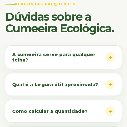
PERGUNTAS FREQUENTES
Dúvidas sobre a
Cumeeira Ecológica.
A cumeeira serve para qualquer
+
telha?
A cumeeira deve ser compatível com o perfil e
a espessura da telha utilizada. Confirme a linha
+
Qual é a largura útil aproximada?
correta antes da compra.
A largura útil aproximada considerada no
cálculo é de 0,85 m por peça.
+
Como calcular a quantidade?
Divida o comprimento total da cumeeira do